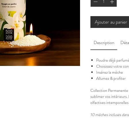
Ajouter au panier
Description
Déta
Poudre déjà parfu
Choisissez votre co
Insérez la mèche
Allumez & profiter
Collection Permanente :
sublimer vos intérieurs.
olfactives intemporelles
10 mèches incluses dan