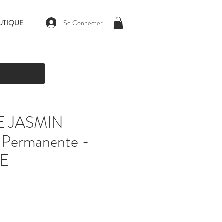
Se Connecter
UTIQUE
E JASMIN
n Permanente -
E