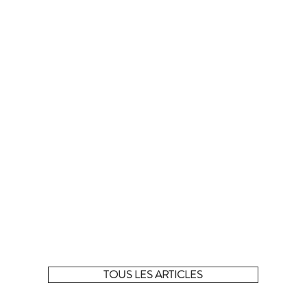
La sélection complète !
 tous les articles de la sélection du moment sur notre e-shop
TOUS LES ARTICLES