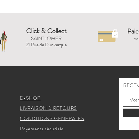
Click & Collect
Paie
SAINT-OMER
pa
21 Rue de Dunkerque
RECEV
E-SHOP
LIVRAISON & RETOURS
CONDITIONS GÉNÉRALES
Payements sécurisés