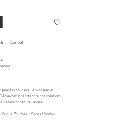
ils
Conseil
mée
ntenant
 pensées pour éveiller vos sens et
 Découvrez sans attendre nos créations
 qui resteront toute l'année.
s chaque Poudrée - Perles blanches