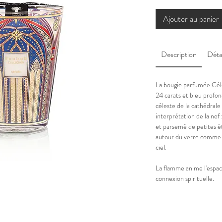
Ajouter au panier
Description
Déta
La bougie parfumée Céle
24 carats et bleu profon
céleste de la cathédrale
interprétation de la nef 
et parsemé de petites ét
autour du verre comme d
ciel.
La flamme anime l'espace 
connexion spirituelle.