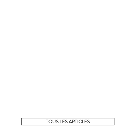
La sélection complète !
 tous les articles de la sélection du moment sur notre e-shop
TOUS LES ARTICLES