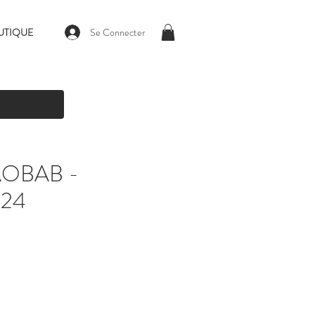
Se Connecter
UTIQUE
AOBAB -
 24