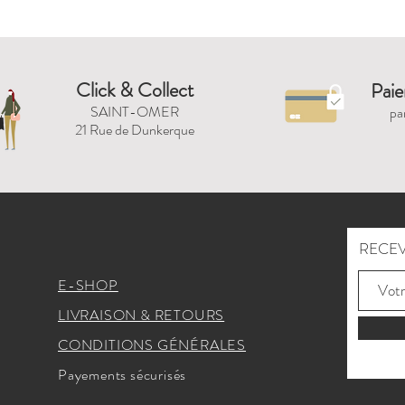
Click & Collect
Paie
SAINT-OMER
pa
21 Rue de Dunkerque
RECEV
E-SHOP
LIVRAISON & RETOURS
CONDITIONS GÉNÉRALES
Payements sécurisés