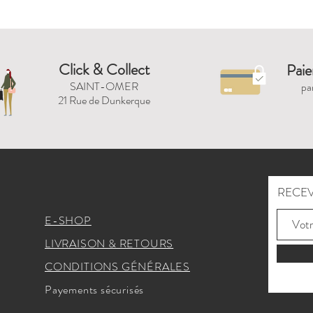
Click & Collect
Paie
SAINT-OMER
pa
21 Rue de Dunkerque
RECEV
E-SHOP
LIVRAISON & RETOURS
CONDITIONS GÉNÉRALES
Payements sécurisés