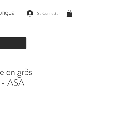
Se Connecter
UTIQUE
se en grès
u - ASA