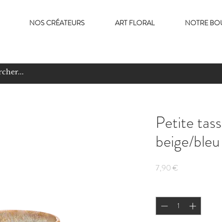
NOS CRÉATEURS
ART FLORAL
NOTRE BO
Petite tas
beige/ble
Prix
7,90 €
Quantité
*