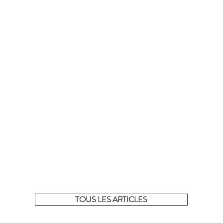
La sélection complète !
 tous les articles de la sélection du moment sur notre e-shop
TOUS LES ARTICLES