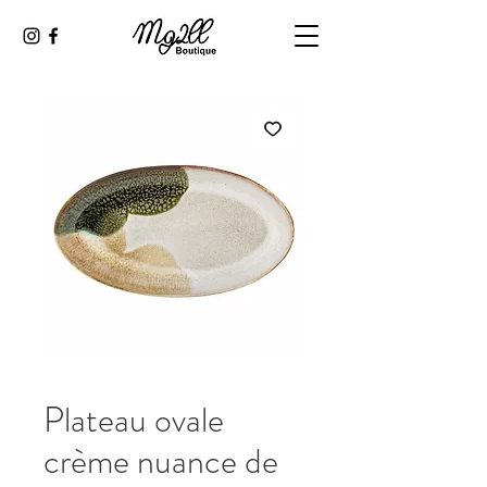
Plateau ovale
crème nuance de