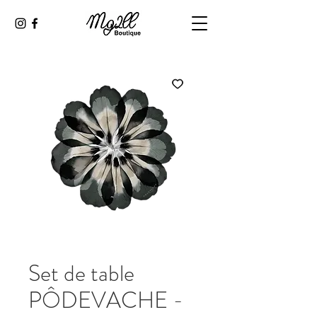
Set de table
PÔDEVACHE -