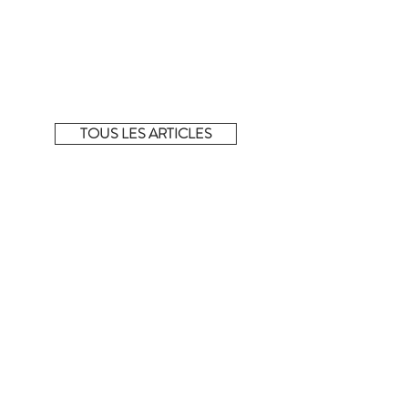
La sélection complète !
Découvrez tous les articles de la sélection du
moment sur notre e-shop éphémère.
TOUS LES ARTICLES