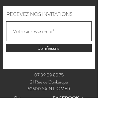
RECEVEZ NOS INVITATIONS
Je m'inscris
07 89 09 85 75
21 Rue de Dunkerque
62500 SAINT-OMER
Retrouvez-nous sur
FACEBOOK
et
INSTAGRAM
© MG2LL BOUTIQUE 2025 - Création du site :