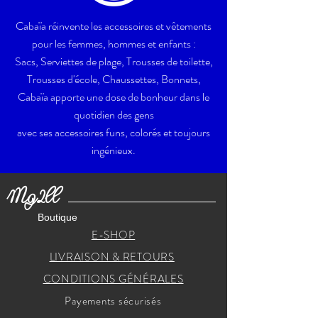
Cabaïa réinvente les accessoires et vêtements
pour les femmes, hommes et enfants :
Sacs, Serviettes de plage, Trousses de toilette,
Trousses d'école, Chaussettes, Bonnets,
Cabaïa apporte une dose de bonheur dans le
quotidien des gens
avec ses accessoires funs, colorés et toujours
ingénieux.
Mg2ll
Boutique
E-SHOP
LIVRAISON & RETOURS
CONDITIONS GÉNÉRALES
Payements sécurisés