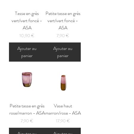
Tasse en grès
Petite tasse en grès
vert/vert foncé -
vert/vert foncé -
ASA
ASA
Prix
Prix
10,90 €
7,90 €
Ajouter au
Ajouter au
panier
panier
Petite tasse en grès
Vase haut
rose/marron - ASA
marron/rose - ASA
Prix
Prix
7,90 €
17,90 €
Ajouter au
Ajouter au