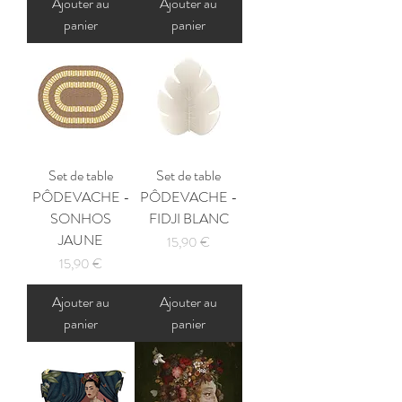
Ajouter au
Ajouter au
panier
panier
Set de table
Set de table
PÔDEVACHE -
PÔDEVACHE -
SONHOS
FIDJI BLANC
JAUNE
Prix
15,90 €
Prix
15,90 €
Ajouter au
Ajouter au
panier
panier