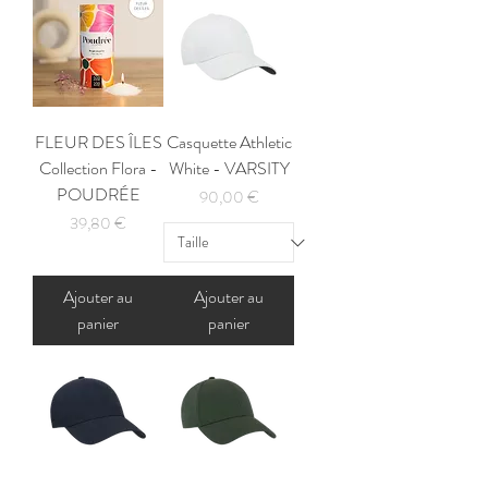
FLEUR DES ÎLES
Casquette Athletic
Collection Flora -
White - VARSITY
POUDRÉE
Prix
90,00 €
Prix
39,80 €
Ajouter au
Ajouter au
panier
panier