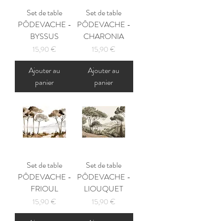
Set de table
Set de table
PÔDEVACHE -
PÔDEVACHE -
BYSSUS
CHARONIA
Prix
Prix
15,90 €
15,90 €
Ajouter au
Ajouter au
panier
panier
Set de table
Set de table
PÔDEVACHE -
PÔDEVACHE -
FRIOUL
LIOUQUET
Prix
Prix
15,90 €
15,90 €