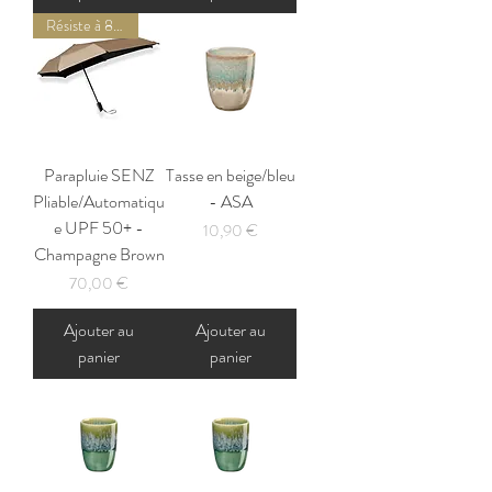
Résiste à 80km/h de vent !
Parapluie SENZ
Tasse en beige/bleu
Pliable/Automatiqu
- ASA
e UPF 50+ -
Prix
10,90 €
Champagne Brown
Prix
70,00 €
Ajouter au
Ajouter au
panier
panier