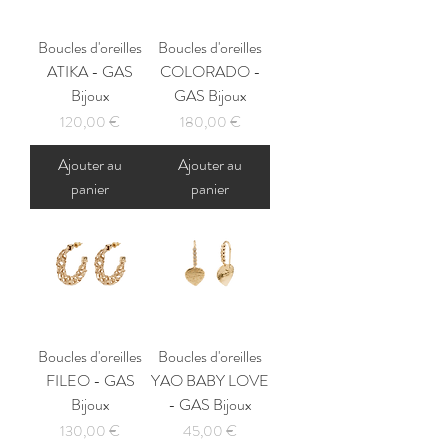
Boucles d'oreilles
Boucles d'oreilles
ATIKA - GAS
COLORADO -
Bijoux
GAS Bijoux
Prix
Prix
120,00 €
180,00 €
Ajouter au
Ajouter au
panier
panier
Boucles d'oreilles
Boucles d'oreilles
FILEO - GAS
YAO BABY LOVE
Bijoux
- GAS Bijoux
Prix
Prix
130,00 €
45,00 €