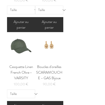
Prix
Prix
100,00 €
100,00 €
Ajouter au
Ajouter au
panier
panier
Casquette Linen
Boucles d'oreilles
French Olive -
SCARAMOUCH
VARSITY
E - GAS Bijoux
Prix
Prix
100,00 €
90,00 €