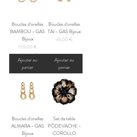
Boucles d'oreilles
Boucles d'oreilles
BAMBOU - GAS
TAI - GAS Bijoux
Bijoux
Prix
45,00 €
Prix
100,00 €
Ajouter au
Ajouter au
panier
panier
Boucles d'oreilles
Set de table
ALMARA - GAS
PÔDEVACHE -
Bijoux
COROLLO