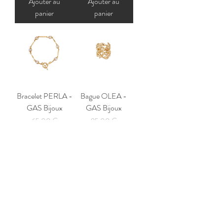
Ajouter au
Ajouter au
panier
panier
Bracelet PERLA -
Bague OLEA -
GAS Bijoux
GAS Bijoux
Prix
Prix
65,00 €
95,00 €
Ajouter au
Ajouter au
panier
panier