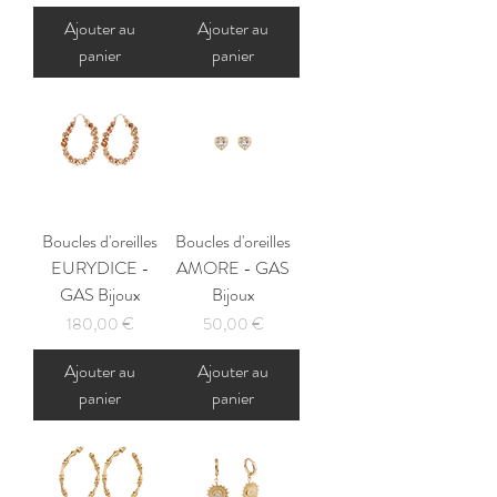
Ajouter au
Ajouter au
panier
panier
Boucles d'oreilles
Boucles d'oreilles
EURYDICE -
AMORE - GAS
GAS Bijoux
Bijoux
Prix
Prix
180,00 €
50,00 €
Ajouter au
Ajouter au
panier
panier