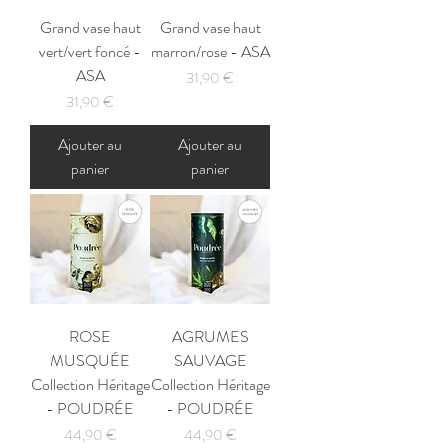
Grand vase haut
Grand vase haut
vert/vert foncé -
marron/rose - ASA
ASA
Prix
31,90 €
Prix
31,90 €
Ajouter au
Ajouter au
panier
panier
ROSE
AGRUMES
MUSQUÉE
SAUVAGE
Collection Héritage
Collection Héritage
- POUDRÉE
- POUDRÉE
Prix
Prix
44,90 €
44,90 €