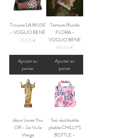
Trousse LA MUSE
Tenture Murale
- VOGLIO BENE
FLORA -
VOGLIO BENE
Prix
35,00 €
Prix
139,00 €
Ajouter au
Ajouter au
panier
panier
Jésus Loves You
Sac réutilisable
OR - J'ai Vu la
pliable CHILLY'S
Vierge
BOTTLE -