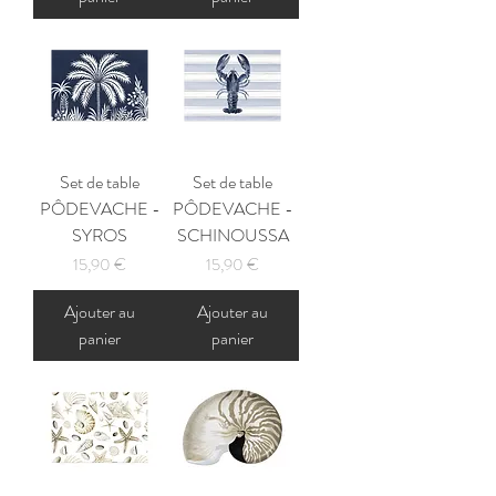
Set de table
Set de table
PÔDEVACHE -
PÔDEVACHE -
SYROS
SCHINOUSSA
Prix
Prix
15,90 €
15,90 €
Ajouter au
Ajouter au
panier
panier