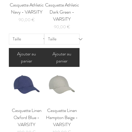
Casquette Athletic
Casquette Athletic
Navy - VARSITY
Dark Green -
VARSITY
Prix
90,00 €
Prix
90,00 €
Ajouter au
Ajouter au
panier
panier
Casquette Linen
Casquette Linen
Oxford Blue -
Hampton Beige -
VARSITY
VARSITY