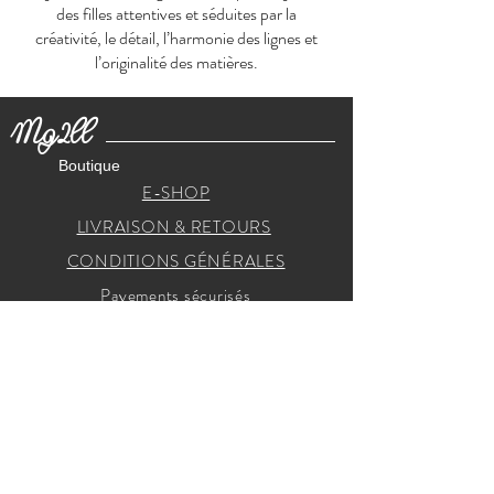
des filles attentives et séduites par la
créativité, le détail, l’harmonie des lignes et
l’originalité des matières.
Mg2ll
Boutique
E-SHOP
LIVRAISON & RETOURS
CONDITIONS GÉNÉRALES
Payements sécurisés
RECEVEZ NOS INVITATIONS