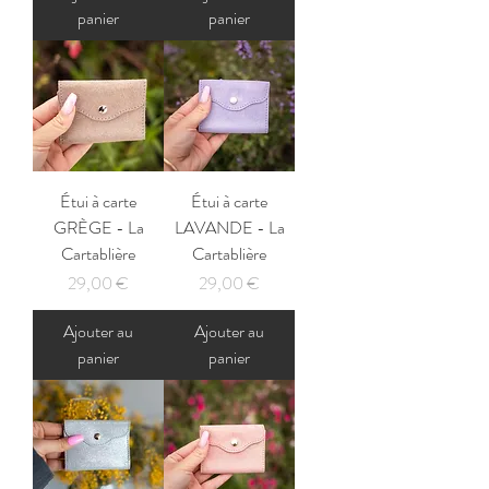
panier
panier
Étui à carte
Étui à carte
GRÈGE - La
LAVANDE - La
Cartablière
Cartablière
Prix
Prix
29,00 €
29,00 €
Ajouter au
Ajouter au
panier
panier