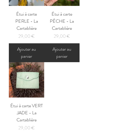
Étui à carte
Étui à carte
PERLE - La
PÊCHE - La
Cartablière
Cartablière
Prix
Prix
29,00 €
29,00 €
Ajouter au
Ajouter au
panier
panier
Étui à carte VERT
JADE - La
Cartablière
Prix
29,00 €