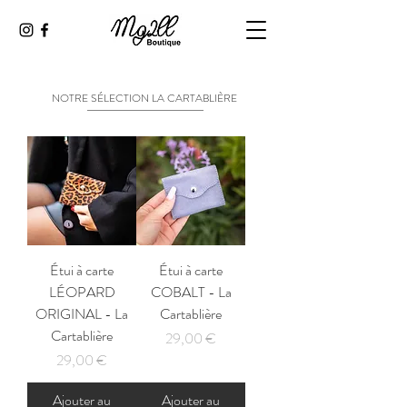
NOTRE SÉLECTION LA CARTABLIÈRE
Étui à carte
Étui à carte
LÉOPARD
COBALT - La
ORIGINAL - La
Cartablière
Cartablière
Prix
29,00 €
Prix
29,00 €
Ajouter au
Ajouter au