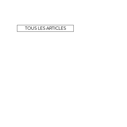
La sélection complète !
Découvrez tous les articles de la sélection du
moment sur notre e-shop éphémère.
TOUS LES ARTICLES