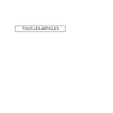
Nettoyage prof. sec normal
La sélection complète !
Découvrez tous les articles de la sélection du
moment sur notre e-shop éphémère.
TOUS LES ARTICLES