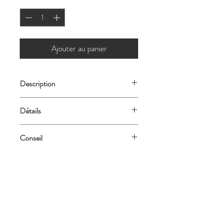
Ajouter au panier
Description
Coussin 55 x 80 cm HONO KAKI
Détails
Composition :
100% coton teint lavé - 215
Conseil
g/m²
Instruction de lavage :
Lavage modéré 40° Maxi
Blanchiment interdit
Séchage Tambour modéré
Repassage Interdit
Nettoyage prof. sec normal
La sélection complète !