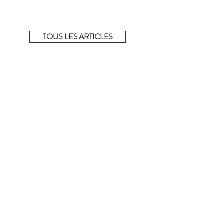
Découvrez tous les articles de la sélection du
moment sur notre e-shop éphémère.
TOUS LES ARTICLES