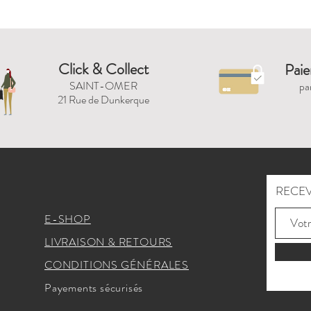
Click & Collect
Paie
SAINT-OMER
pa
21 Rue de Dunkerque
RECEV
E-SHOP
LIVRAISON & RETOURS
CONDITIONS GÉNÉRALES
Payements sécurisés