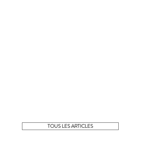
La sélection complète !
 tous les articles de la sélection du moment sur notre e-shop
TOUS LES ARTICLES