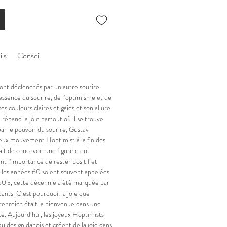
ils
Conseil
sont déclenchés par un autre sourire.
essence du sourire, de l’optimisme et de
s couleurs claires et gaies et son allure
répand la joie partout où il se trouve.
r le pouvoir du sourire, Gustav
yeux mouvement Hoptimist à la fin des
ait de concevoir une figurine qui
t l’importance de rester positif et
e les années 60 soient souvent appelées
60 », cette décennie a été marquée par
nts. C’est pourquoi, la joie que
renreich était la bienvenue dans une
e. Aujourd’hui, les joyeux Hoptimists
 du design danois et créent de la joie dans