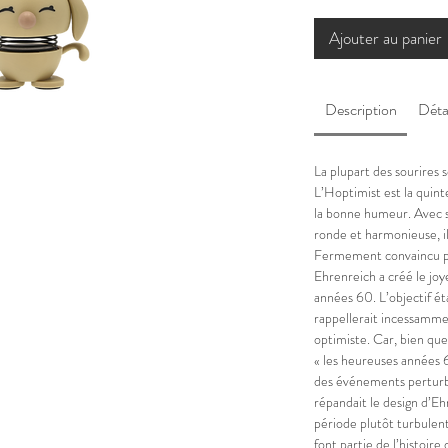
Ajouter au panier
Description
Déta
La plupart des sourires 
L’Hoptimist est la quint
la bonne humeur. Avec se
ronde et harmonieuse, il 
Fermement convaincu pa
Ehrenreich a créé le jo
années 60. L’objectif ét
rappellerait incessammen
optimiste. Car, bien qu
« les heureuses années 
des événements perturba
répandait le design d’Eh
période plutôt turbulent
font partie de l’histoire