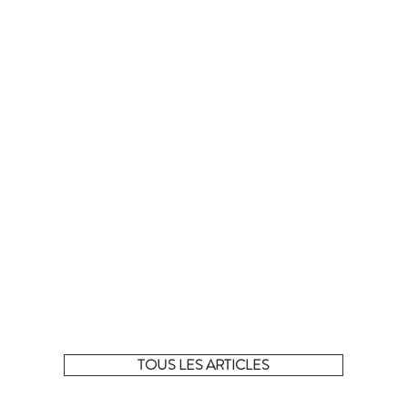
La sélection complète !
 tous les articles de la sélection du moment sur notre e-shop
TOUS LES ARTICLES