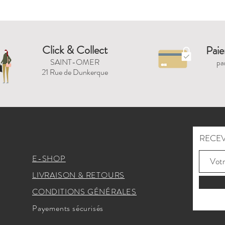
Click & Collect
Paie
SAINT-OMER
pa
21 Rue de Dunkerque
RECEV
E-SHOP
LIVRAISON & RETOURS
CONDITIONS GÉNÉRALES
Payements sécurisés