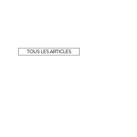
La sélection complète !
Découvrez tous les articles de la sélection du
moment sur notre e-shop éphémère.
TOUS LES ARTICLES