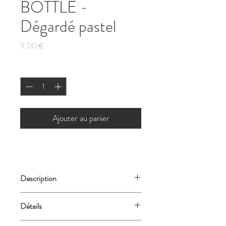
BOTTLE -
Dégardé pastel
Prix
9,00 €
Quantité
*
Ajouter au panier
Description
Sac réutilisable de 20 litres (léger &
Détails
résistant)
Fabriqué à partir d'au moins 3,9
Motif : Dégradé pastel