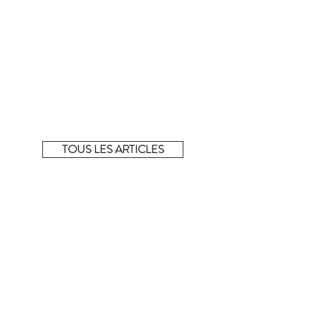
Fabrication et confection :
italienne
La sélection complète !
Découvrez tous les articles de la sélection du
moment sur notre e-shop éphémère.
TOUS LES ARTICLES