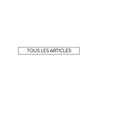
La sélection complète !
Découvrez tous les articles de la sélection du
moment sur notre e-shop éphémère.
TOUS LES ARTICLES