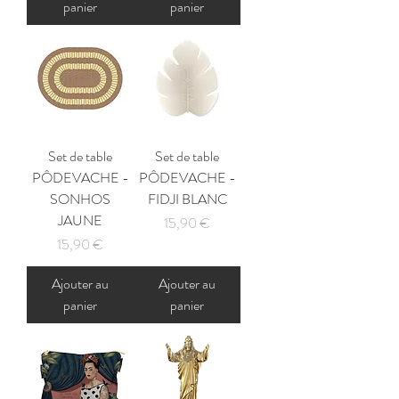
panier
panier
Set de table
Set de table
PÔDEVACHE -
PÔDEVACHE -
SONHOS
FIDJI BLANC
JAUNE
Prix
15,90 €
Prix
15,90 €
Ajouter au
Ajouter au
panier
panier