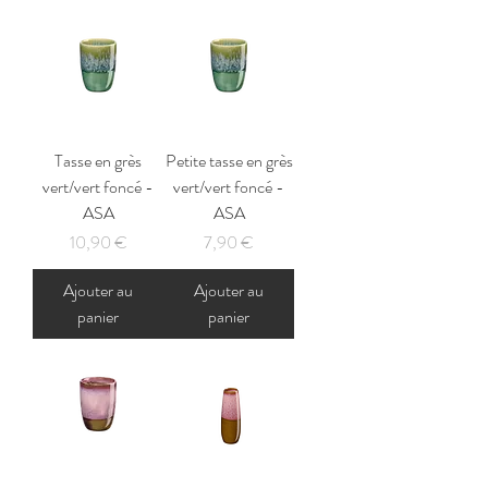
Tasse en grès
Petite tasse en grès
vert/vert foncé -
vert/vert foncé -
ASA
ASA
Prix
Prix
10,90 €
7,90 €
Ajouter au
Ajouter au
panier
panier