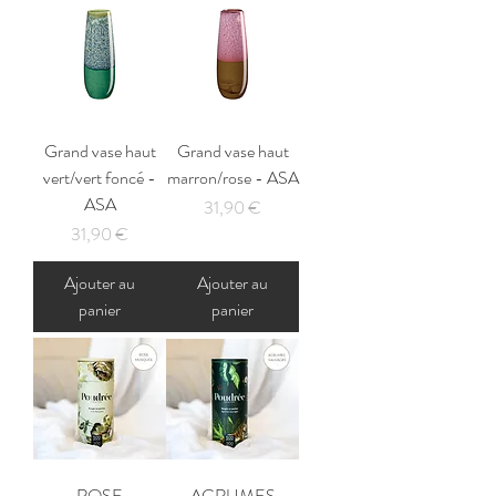
Grand vase haut
Grand vase haut
vert/vert foncé -
marron/rose - ASA
ASA
Prix
31,90 €
Prix
31,90 €
Ajouter au
Ajouter au
panier
panier
ROSE
AGRUMES