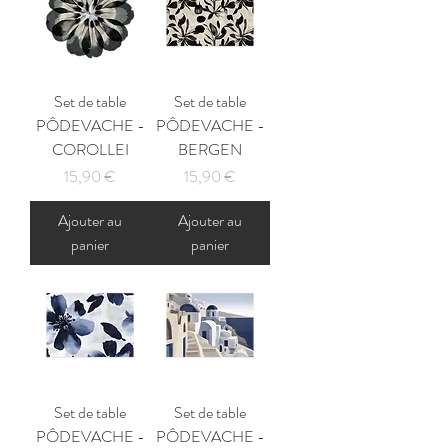
Set de table
Set de table
PÔDEVACHE -
PÔDEVACHE -
COROLLEI
BERGEN
Prix
Prix
15,90 €
15,90 €
Ajouter au
Ajouter au
panier
panier
Set de table
Set de table
PÔDEVACHE -
PÔDEVACHE -