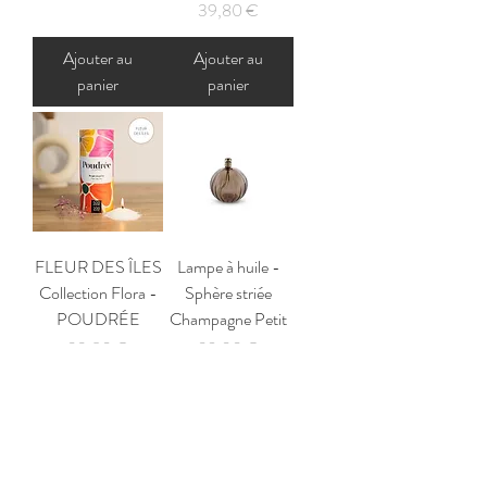
Prix
39,80 €
Ajouter au
Ajouter au
panier
panier
FLEUR DES ÎLES
Lampe à huile -
Collection Flora -
Sphère striée
POUDRÉE
Champagne Petit
Prix
Prix
39,80 €
32,00 €
Ajouter au
Ajouter au
panier
panier