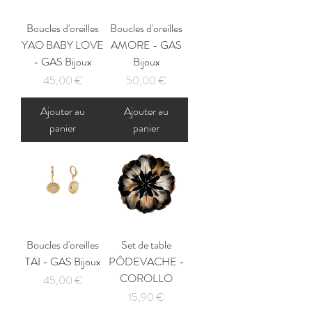
Boucles d'oreilles
Boucles d'oreilles
YAO BABY LOVE
AMORE - GAS
- GAS Bijoux
Bijoux
Prix
Prix
45,00 €
50,00 €
Ajouter au
Ajouter au
panier
panier
Boucles d'oreilles
Set de table
TAI - GAS Bijoux
PÔDEVACHE -
COROLLO
Prix
45,00 €
Prix
15,90 €