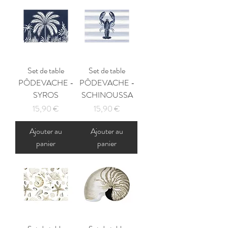
Set de table
Set de table
PÔDEVACHE -
PÔDEVACHE -
SYROS
SCHINOUSSA
Prix
Prix
15,90 €
15,90 €
Ajouter au
Ajouter au
panier
panier