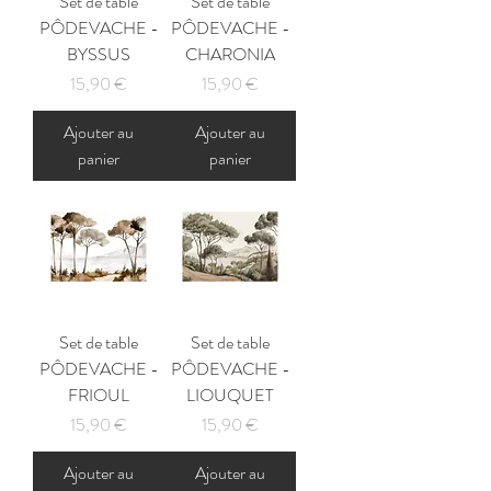
Set de table
Set de table
PÔDEVACHE -
PÔDEVACHE -
BYSSUS
CHARONIA
Prix
Prix
15,90 €
15,90 €
Ajouter au
Ajouter au
panier
panier
Set de table
Set de table
PÔDEVACHE -
PÔDEVACHE -
FRIOUL
LIOUQUET
Prix
Prix
15,90 €
15,90 €
Ajouter au
Ajouter au