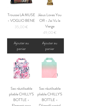
Trousse LA MUSE
Jésus Loves You
- VOGLIO BENE
OR - J'ai Vu la
Vierge
Prix
35,00 €
Prix
49,00 €
Ajouter au
Ajouter au
panier
panier
Sac réutilisable
Sac réutilisable
pliable CHILLY'S
pliable CHILLY'S
BOTTLE -
BOTTLE -
Flamant rose
Dégardé pastel