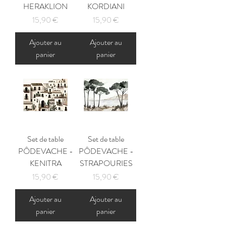
HERAKLION
KORDIANI
Prix
Prix
15,90 €
15,90 €
Ajouter au
Ajouter au
panier
panier
Set de table
Set de table
PÔDEVACHE -
PÔDEVACHE -
KENITRA
STRAPOURIES
Prix
Prix
15,90 €
15,90 €
Ajouter au
Ajouter au
panier
panier