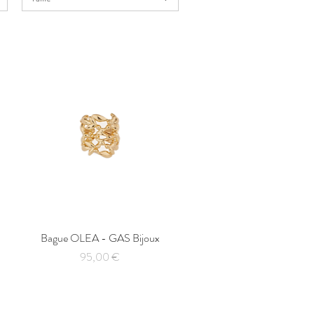
Bague OLEA - GAS Bijoux
Aperçu rapide
Prix
95,00 €