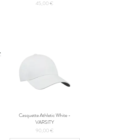
Prix
45,00 €
Casquette Athletic White -
Aperçu rapide
VARSITY
Prix
90,00 €