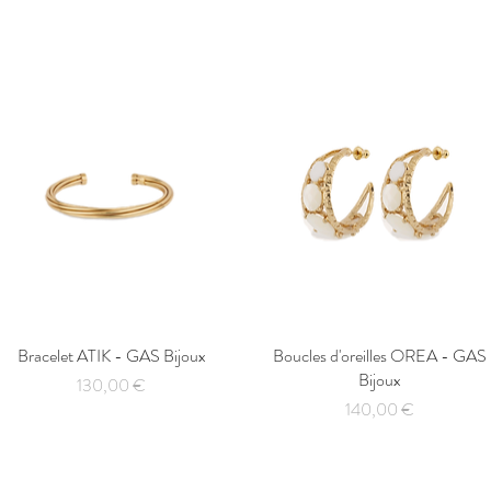
Bracelet ATIK - GAS Bijoux
Aperçu rapide
Boucles d'oreilles OREA - GAS
Aperçu rapide
Bijoux
Prix
130,00 €
Prix
140,00 €