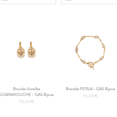
Boucles d'oreilles
Aperçu rapide
Bracelet PERLA - GAS Bijoux
Aperçu rapide
SCARAMOUCHE - GAS Bijoux
Prix
65,00 €
Prix
90,00 €