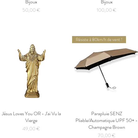
Bijoux
Bijoux
Prix
Prix
50,00 €
100,00 €
Résiste à 80km/h de vent !
Jésus Loves You OR - J'ai Vu la
Aperçu rapide
Parapluie SENZ
Aperçu rapide
Vierge
Pliable/Automatique UPF 50+ -
Champagne Brown
Prix
49,00 €
Prix
70,00 €