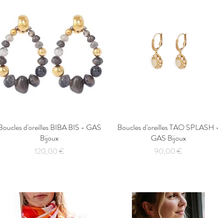
Boucles d'oreilles BIBA BIS - GAS
Aperçu rapide
Boucles d'oreilles TAO SPLASH 
Aperçu rapide
Bijoux
GAS Bijoux
Prix
Prix
120,00 €
90,00 €