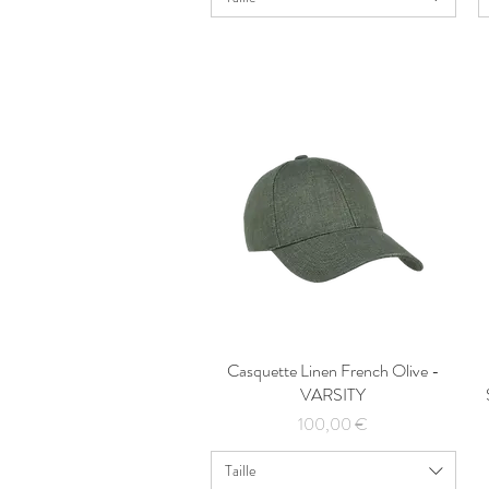
Casquette Linen French Olive -
Aperçu rapide
VARSITY
Prix
100,00 €
Taille