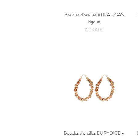
Boucles d'oreilles ATIKA - GAS
Aperçu rapide
Bijoux
Prix
120,00 €
Boucles d'oreilles EURYDICE -
Aperçu rapide