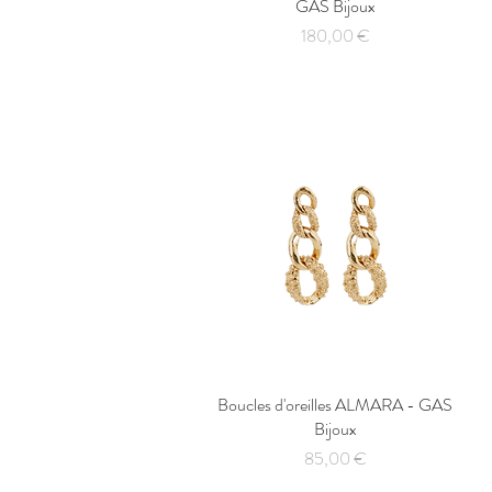
GAS Bijoux
Prix
180,00 €
Boucles d'oreilles ALMARA - GAS
Aperçu rapide
Bijoux
Prix
85,00 €