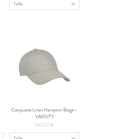
Taille
Casquette Linen Hampton Beige -
Aperçu rapide
VARSITY
Prix
100,00 €
Taille