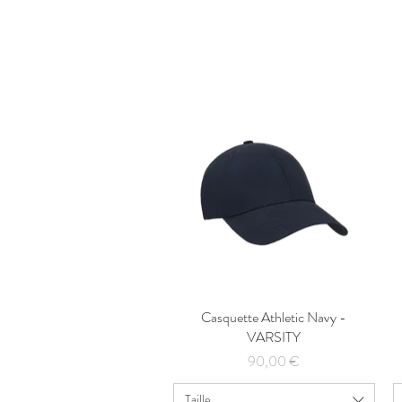
Casquette Athletic Navy -
Aperçu rapide
VARSITY
Prix
90,00 €
Taille