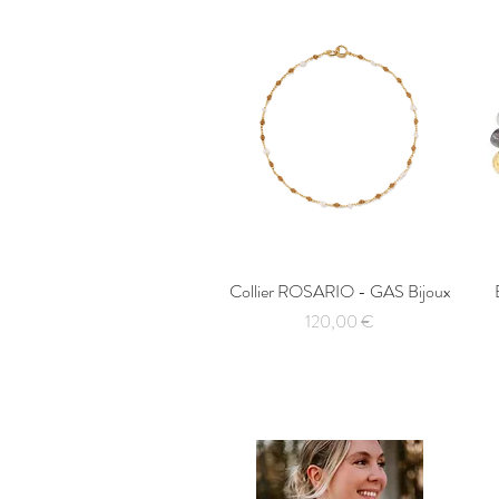
Collier ROSARIO - GAS Bijoux
Aperçu rapide
Prix
120,00 €