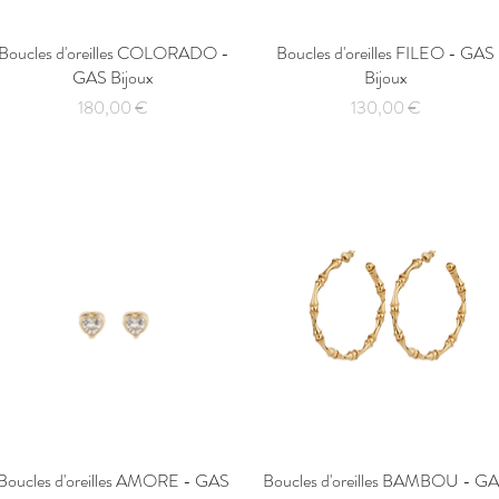
Boucles d'oreilles COLORADO -
Aperçu rapide
Boucles d'oreilles FILEO - GAS
Aperçu rapide
GAS Bijoux
Bijoux
Prix
Prix
180,00 €
130,00 €
Boucles d'oreilles AMORE - GAS
Aperçu rapide
Boucles d'oreilles BAMBOU - G
Aperçu rapide