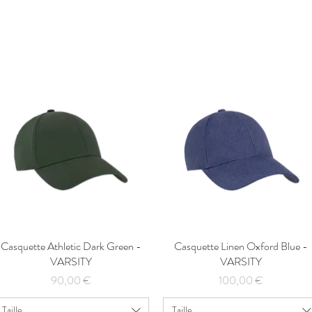
Casquette Athletic Dark Green -
Aperçu rapide
Casquette Linen Oxford Blue -
Aperçu rapide
VARSITY
VARSITY
Prix
Prix
90,00 €
100,00 €
Taille
Taille