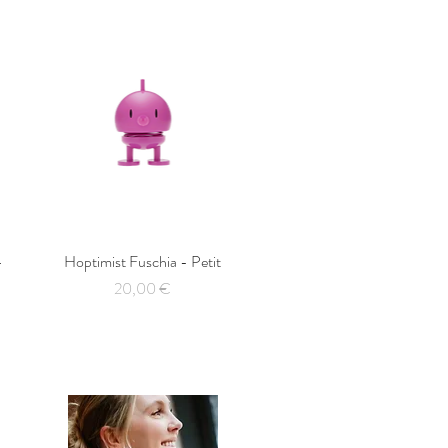
-
Hoptimist Fuschia - Petit
Aperçu rapide
Prix
20,00 €