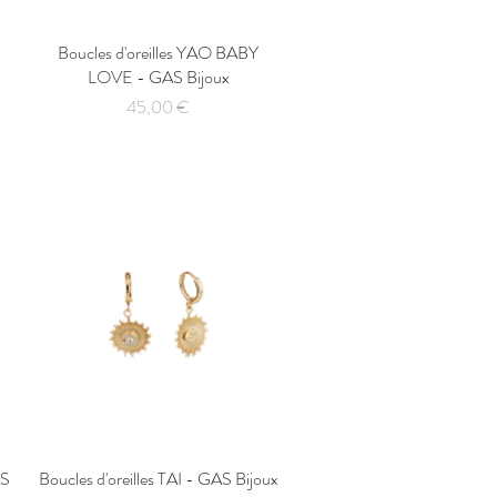
Boucles d'oreilles YAO BABY
Aperçu rapide
LOVE - GAS Bijoux
Prix
45,00 €
AS
Boucles d'oreilles TAI - GAS Bijoux
Aperçu rapide